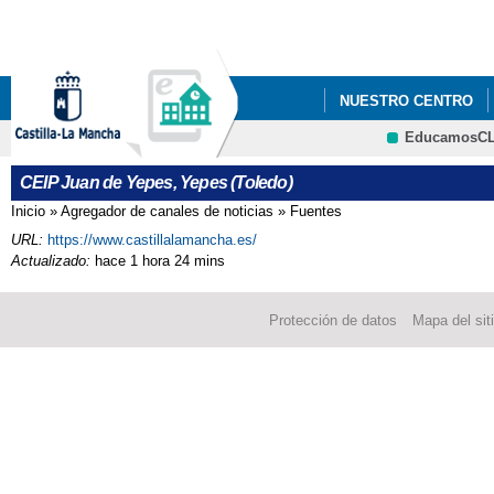
Pa
co
pri
NUESTRO CENTRO
EducamosC
COMEDOR
PERIO
CRFP
CEIP Juan de Yepes, Yepes (Toledo)
Inicio
»
Agregador de canales de noticias
»
Fuentes
Se encuentra usted aquí
URL:
https://www.castillalamancha.es/
Actualizado:
hace 1 hora 24 mins
Protección de datos
Mapa del sit