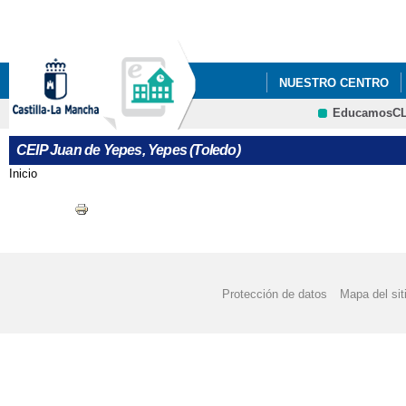
Pa
co
pri
NUESTRO CENTRO
EducamosC
COMEDOR
PERIO
CRFP
CEIP Juan de Yepes, Yepes (Toledo)
Inicio
Se encuentra usted aquí
Protección de datos
Mapa del sit