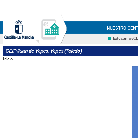
NUESTRO CEN
EducamosC
LOGO CEIP JU
CEIP Juan de Yepes, Yepes (Toledo)
Inicio
Se encuentra usted aquí