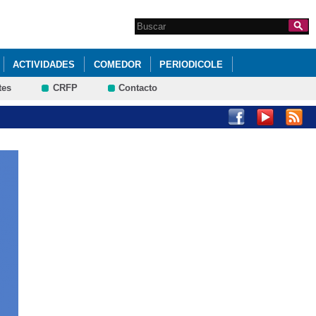
Search this site
Formulario de
búsqueda
ACTIVIDADES
COMEDOR
PERIODICOLE
tes
CRFP
Contacto