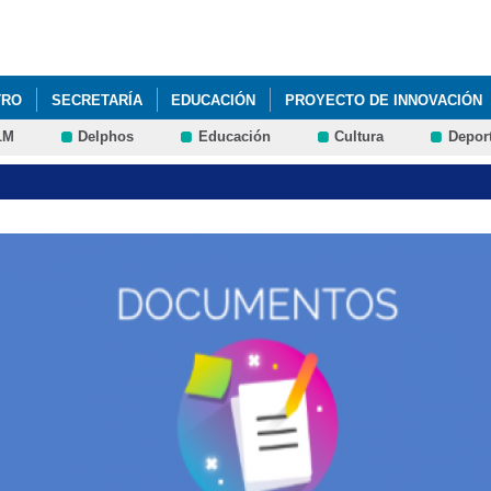
Pasar al
contenido
principal
TRO
SECRETARÍA
EDUCACIÓN
PROYECTO DE INNOVACIÓN
LM
Delphos
Educación
Cultura
Depor
AN DE YEPES